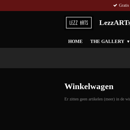
Gratis
Ga
direct
naar
LezzART
de
hoofdinhoud
HOME
THE GALLERY
Winkelwagen
Er zitten geen artikelen (meer) in de w