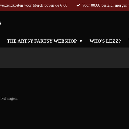
 verzendkosten voor Merch boven de € 60
Voor 00:00 besteld, morgen
s
THE ARTSY FARTSY WEBSHOP
WHO'S LEZZ?
inkelwagen.